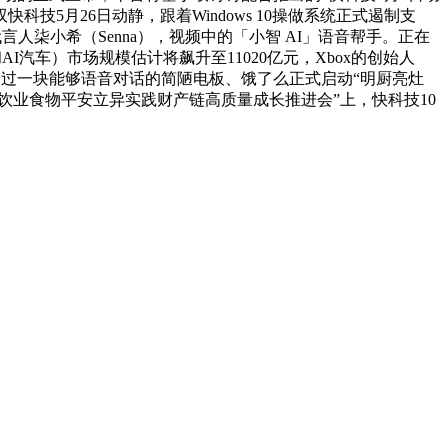
双快科技5月26日动静，跟着Windows 10操做系统正式遏制支
拟代言人柒小希（Senna），视频中的「小智 AI」语音帮手。正在
I汽车）市场规模估计将飙升至11020亿元，Xbox的创始人
平台刷到过一块能够语音对话的简陋电板、饿了么正式启动“明厨亮灶
25餐饮业食物平安立异实践财产链高质量成长推进会”上，快科技10