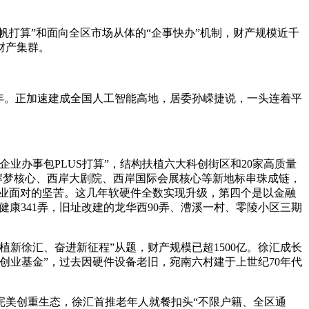
帆打算”和面向全区市场从体的“企事快办”机制，财产规模近千
财产集群。
年。正加速建成全国人工智能高地，居委孙嵘捷说，一头连着平
业办事包PLUS打算”，结构扶植六大科创街区和20家高质量
，西岸梦核心、西岸大剧院、西岸国际会展核心等新地标串珠成链，
技企业面对的坚苦。这几年软硬件全数实现升级，第四个是以金融
康341弄，旧址改建的龙华西90弄、漕溪一村、零陵小区三期
徐汇、奋进新征程”从题，财产规模已超1500亿。徐汇成长
创业基金”，过去因硬件设备老旧，宛南六村建于上世纪70年代
。
美创重生态，徐汇首推老年人就餐扣头“不限户籍、全区通