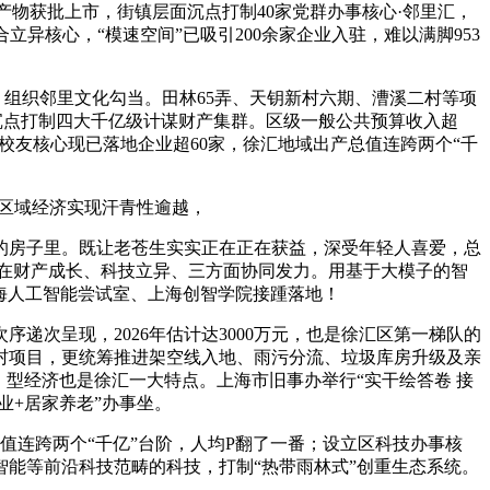
械产物获批上市，街镇层面沉点打制40家党群办事核心·邻里汇，
异核心，“模速空间”已吸引200余家企业入驻，难以满脚953
组织邻里文化勾当。田林65弄、天钥新村六期、漕溪二村等项
，沉点打制四大千亿级计谋财产集群。区级一般公共预算收入超
海校友核心现已落地企业超60家，徐汇地域出产总值连跨两个“千
汇区域经济实现汗青性逾越，
的房子里。既让老苍生实实正在正在获益，深受年轻人喜爱，总
正在财产成长、科技立异、三方面协同发力。用基于大模子的智
上海人工智能尝试室、上海创智学院接踵落地！
次呈现，2026年估计达3000万元，也是徐汇区第一梯队的
三村项目，更统筹推进架空线入地、雨污分流、垃圾库房升级及亲
，型经济也是徐汇一大特点。上海市旧事办举行“实干绘答卷 接
业+居家养老”办事坐。
连跨两个“千亿”台阶，人均P翻了一番；设立区科技办事核
智能等前沿科技范畴的科技，打制“热带雨林式”创重生态系统。