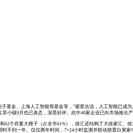
子基金、上海人工智能母基金等，”翟星吉说，人工智能已成为
异小镇9月也已表态，深受好评。此中40家企业已向市场推出
和62个存案大模子（占全市61%），徐汇还结构了大徐家汇、
时不到一年。仅仅两年时间，7×24小时监测并联动措置白叟家