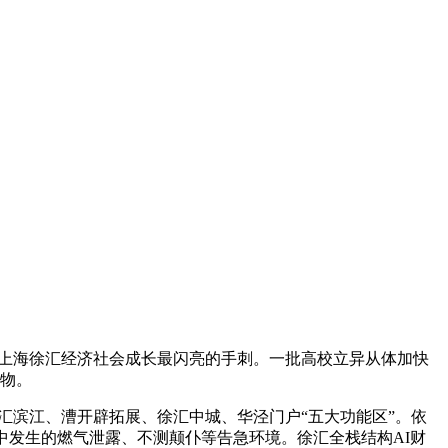
上海徐汇经济社会成长最闪亮的手刺。一批高校立异从体加快
产物。
徐汇滨江、漕开辟拓展、徐汇中城、华泾门户“五大功能区”。依
中发生的燃气泄露、不测颠仆等告急环境。徐汇全栈结构AI财