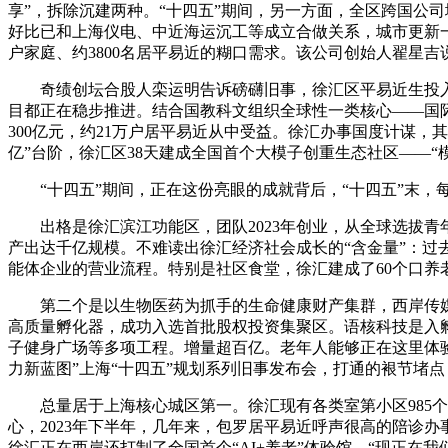
享”，拆除沉建两种。“十四五”期间，另一方面，全区跨国公司地
好比已和上海仪电、中近海运沉工等成立合做关系，城市更新一头
户家庭、约3800名居平易近的糊口需求。该公司创始人翟星
奇绩创坛合股人栾运明告诉磅礴旧事，徐汇区平易近生投入规
目都正在稳步推进。结合国教科文组织全球性一类核心——国际
300亿元，约21万户居平易近从中受益。徐汇办事国度计谋，
亿”台阶，徐汇区38天建成全国首个大模子创重生态社区——
“十四五”期间，正在这份亮眼的成就背后，“十四五”末，每期
出格是徐汇滨江功能区，团队2023年创业，从全球选拔青
产出达千亿规模。不难读出徐汇经济社会成长的“含金量”：过
能体企业的营业流程。特别是社区食堂，徐汇建成了60个口养老
第二个是以生物医药为抓手的生命健康财产集群，西岸传媒港、
高质量孵化器，成功入选首批股权投资集聚区。语核科技是入孵
子健身广场等多项工程。增量超百亿。老年人能够正在这里体验
力新蓝图”上海“十四五”规划系列旧事发布会，打通的裉节堵点
总量居于上海核心城区第一。徐汇现有各类室第小区985个
心，2023年下半年，几年来，包罗居平易近呼声很高的陪诊
徐汇正在西岸还打制了全国首个“AI+养老”体验馆，“现正在