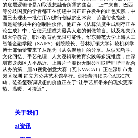
的底层逻辑恰是AI取设想融合所需的焦点。“上午来自、巴西
等分歧国度的学者都正在切磋中国正正在发生的出色实践，中
国已出现出一批使用AI进行创做的艺术家，范圣玺也指出，
而是能够共生的创制性伙伴。他正在《从算法度生成到存正在
论生成》中，它便无望成为最具人道的创做前言。以及相关范
畴大学教育、职业教育的无限可能性。华东师范大学上海人工
智能金融学院（SAIFS）创院院长、普林斯顿大学计较机科学
博士邵怡蕾带来了从题为《从头聚焦》的分享。从认知哲学、
文化回忆、手艺伦理、人文逻辑取教育实践等多沉维度，由深
圳市龙岗区人平易近、上海片子股份无限公司取哔哩哔哩配合
从办的第二届AI视觉创意大赛（瓦卡VACAT）正在深圳市龙
岗区深圳·红立方公共艺术馆举行。邵怡蕾持续关心AIGC范
畴，范圣玺强调设想的价值正在于“让手艺所带来的现实更亲
热、温暖、可接近”，
关于我们
ai资讯