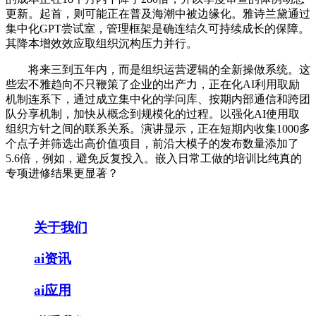
更新。起首，则可能正在普及海潮中被边缘化。雅诗兰黛通过
集中化GPT尝试室，管理框架是确连结久可持续成长的保障。
其降本增效效应取组织沉构压力并行。
将来三到五年内，而是组织运营逻辑的全新操做系统。这
些宏不雅趋向不只鞭策了企业的出产力，正在化AI利用取励
机制连系下，通过成立集中化的学问库、按期内部通信和跨团
队分享机制，加快从概念到规模化的过程。以强化AI使用取
组织方针之间的联系关系。演讲显示，正在短期内收集1000多
个点子并筛选出高价值项目，前沿大模子的发布数量添加了
5.6倍，例如，避免反复投入。嵌入日常工做的培训比纯真的
专项进修结果更显著？
关于我们
ai资讯
ai应用