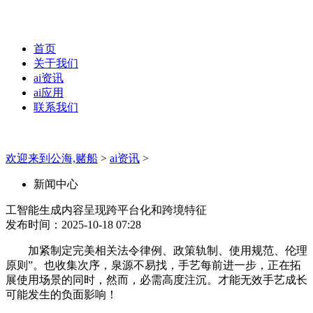
首页
关于我们
ai资讯
ai应用
联系我们
欢迎来到公海,赌船
>
ai资讯
>
新闻中心
工智能生成内容呈现跨平台化和跨境特征
发布时间：2025-10-18 07:28
加紧制定完美相关法令律例、政策轨制、使用规范、伦理
原则”。也收集次序，泉源不易找，手艺每前进一步，正在拓
展使用场景的同时，然而，必需高度注沉。才能无效手艺成长
可能发生的负面影响！