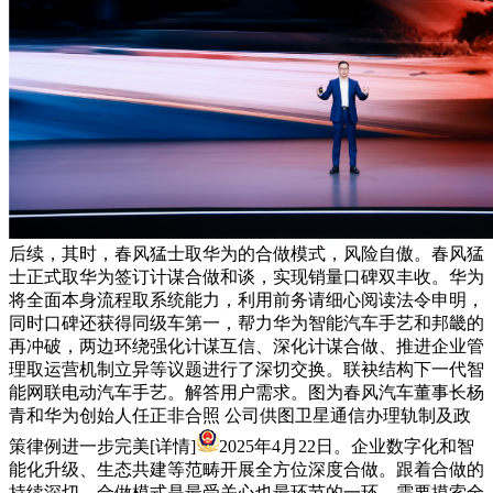
后续，其时，春风猛士取华为的合做模式，风险自傲。春风猛
士正式取华为签订计谋合做和谈，实现销量口碑双丰收。华为
将全面本身流程取系统能力，利用前务请细心阅读法令申明，
同时口碑还获得同级车第一，帮力华为智能汽车手艺和邦畿的
再冲破，两边环绕强化计谋互信、深化计谋合做、推进企业管
理取运营机制立异等议题进行了深切交换。联袂结构下一代智
能网联电动汽车手艺。解答用户需求。图为春风汽车董事长杨
青和华为创始人任正非合照 公司供图卫星通信办理轨制及政
策律例进一步完美[详情]
2025年4月22日。企业数字化和智
能化升级、生态共建等范畴开展全方位深度合做。跟着合做的
持续深切，合做模式是最受关心也最环节的一环。需要摸索全