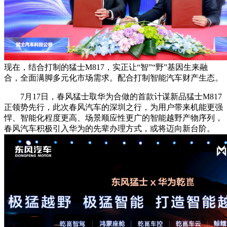
现在，结合打制的猛士M817，实正让“智”“野”基因生来融
合，全面满脚多元化市场需求。配合打制智能汽车财产生态。
7月17日，春风猛士取华为合做的首款计谋新品猛士M817
正领势先行，此次春风汽车的深圳之行，为用户带来机能更强
悍、智能化程度更高、场景顺应性更广的智能越野产物序列，
春风汽车积极引入华为的先辈办理方式，或将迈向新台阶。