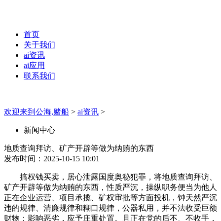
首页
关于我们
ai资讯
ai应用
联系我们
欢迎来到公海,赌船
>
ai资讯
>
新闻中心
地质查询拜访、矿产开辟等做为纳贿的东西
发布时间：2025-10-15 10:01
搞权钱买卖，居心泄露国度奥秘犯罪，将地质查询拜访、
矿产开辟等做为纳贿的东西，性质严沉，操纵职务便当为他人
正在企业运营、项目承揽、矿权审批等方面投机，钟天然严沉
违的规律、清廉规律和糊口规律，公器私用，并不法收受巨额
财物；影响恶劣，应予庄重处置。且正在党的后不、不收手，