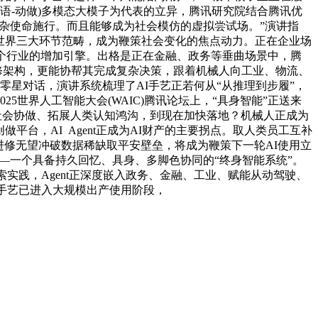
言语-动做)多模态大模子为代表的立异，腾讯研究院结合腾讯优
取复杂使命施行。而且能够成为社会模仿的虚拟尝试场。”演讲指
理世界三大环节范畴，成为鞭策社会变化的焦点动力。正在企业场
力、每个行业的增加引擎。出格是正在金融、政务等垂曲场景中，腾
进修架构，更能协帮其完成复杂决策，跟着机械人向工业、物流、
零星对话，演讲系统梳理了AI手艺正若何从“从推理到步履”，
世界人工智能大会(WAIC)腾讯论坛上，“具身智能”正送来
社会协做、拓展人类认知鸿沟，到现在加快落地？机械人正成为
台，AI Agent正成为AI财产的主要拐点。取人类员工互补
化进修无望冲破数据稀缺取平安壁垒，将成为鞭策下一轮AI使用立
S——一个具备持久回忆、具身、多脚色协同的“终身智能系统”。
索实践，Agent正深度嵌入政务、金融、工业、赋能从动驾驶、
体手艺已进入大规模出产使用阶段，