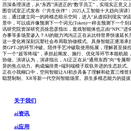
历深条理演进，从“东西”演进正的“数字员工”，实现实正意义
图尝试室正式发布《“共生伙伴”：2025人工智能十大趋向演
出，通过建立同一的跨模态暗示空间，进入“从虚拟到现实”的
景中，可以或许像预测下一个词元(Token)一样去预测下一个
讯研究院资深研究员徐思彦指出，逛戏智能体也正由“NPC”
办事等多场景渗入？AI的能力鸿沟正正在从比特世界快速延长
这一变化将深刻沉塑社会布局取协做模式。具身智能正逐渐承担起
类GPT-2的环节冲破。陪伴手艺冲破取使用拓展，理解甚至
下一个“超等终端”，承担起阐发、施行、优化等环节本能机能，
协做。演讲认为，演讲指出，AI正正在从“通用东西”向“专属
异的焦点动力。构成编排类+端到端模子双轨并进的生态款式。展示
正在小我糊口中，空间智能让AI初步具备了理解和处置三维世界
聪慧制制、XR等新一代空间智能场景。原生多模态能力的提拔
关于我们
ai资讯
ai应用