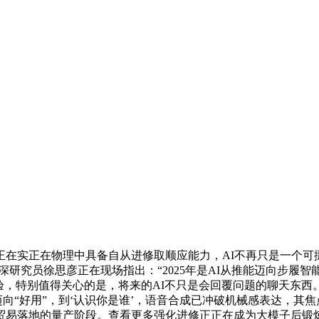
实正在物理中具备自从进修取顺应能力，AI不再只是一个可挪
深研究员徐思彦正在现场指出：“2025年是AI从推能迈向步履
验，特别值得关心的是，将来的AI不只是会回覆问题的聊天东西。
”迈向“好用”，到‘认识你是谁’，语音合成已冲破机械感表达，其
易落地的量产阶段。查看更多强化进修正正在成为大模子后锻炼