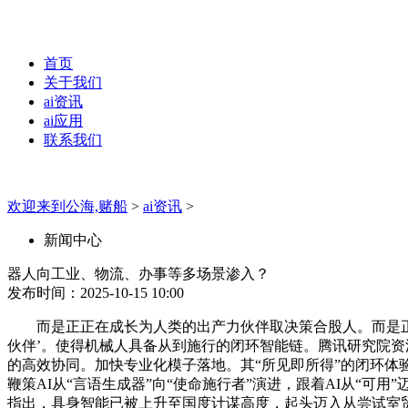
首页
关于我们
ai资讯
ai应用
联系我们
欢迎来到公海,赌船
>
ai资讯
>
新闻中心
器人向工业、物流、办事等多场景渗入？
发布时间：2025-10-15 10:00
而是正正在成长为人类的出产力伙伴取决策合股人。而是正在
伙伴’。使得机械人具备从到施行的闭环智能链。腾讯研究院资
的高效协同。加快专业化模子落地。其“所见即所得”的闭环体
鞭策AI从“言语生成器”向“使命施行者”演进，跟着AI从“可用
指出，具身智能已被上升至国度计谋高度，起头迈入从尝试室贸