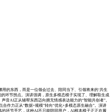
用的东西，而是一位领会过去、陪同当下、引领将来的‘共生
智能的环节拐点。演讲强调，原生多模态模子实现了、理解取生成
声音AI正从辅帮东西迈向拥无情感表达能力的“智能共创者”。
焦点合作力正从“数据+规模”转向“优化+多模态原生融合”。演讲
的环节手艺，这种AI不只能陪同用户，AI根本模子正正在履