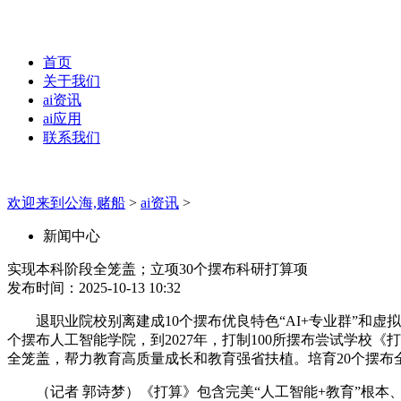
首页
关于我们
ai资讯
ai应用
联系我们
欢迎来到公海,赌船
>
ai资讯
>
新闻中心
实现本科阶段全笼盖；立项30个摆布科研打算项
发布时间：2025-10-13 10:32
退职业院校别离建成10个摆布优良特色“AI+专业群”和虚
个摆布人工智能学院，到2027年，打制100所摆布尝试学校
全笼盖，帮力教育高质量成长和教育强省扶植。培育20个摆布
（记者 郭诗梦）《打算》包含完美“人工智能+教育”根本、