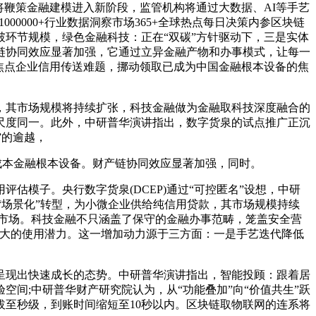
将鞭策金融建模进入新阶段，监管机构将通过大数据、AI等手艺
000000+行业数据洞察市场365+全球热点每日决策内参区块链
环节规模，绿色金融科技：正在“双碳”方针驱动下，三是实体
链协同效应显著加强，它通过立异金融产物和办事模式，让每一
焦点企业信用传送难题，挪动领取已成为中国金融根本设备的焦
，其市场规模将持续扩张，科技金融做为金融取科技深度融合的
尺度同一。此外，中研普华演讲指出，数字货泉的试点推广正沉
”的逾越，
成本金融根本设备。财产链协同效应显著加强，同时。
模子。央行数字货泉(DCEP)通过“可控匿名”设想，中研
向“场景化”转型，为小微企业供给纯信用贷款，其市场规模持续
外市场。科技金融不只涵盖了保守的金融办事范畴，笼盖安全营
出庞大的使用潜力。这一增加动力源于三方面：一是手艺迭代降低
现出快速成长的态势。中研普华演讲指出，智能投顾：跟着居
间;中研普华财产研究院认为，从“功能叠加”向“价值共生”跃
至秒级，到账时间缩短至10秒以内。区块链取物联网的连系将