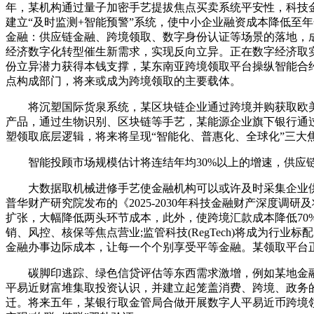
年，某机构通过量子加密手艺提拔焦点买卖系统平安性，科技金
建立“及时监测+智能预警”系统，使中小企业融资成本降低至年化6
金融：供应链金融、跨境领取、数字身份认证等场景的落地，
经济数字化转型催生新需求，实现反向立异。正在数字经济取
份立异潜力获得本钱支撑，某东南亚跨境领取平台操纵智能合
点构成部门，将来或成为跨境领取的主要载体。
将沉塑国际货泉系统，某区块链企业通过跨境并购获取欧美先
产品，通过生物识别、区块链等手艺，某能源企业旗下银行通
塑领取底层逻辑，将来将呈现“智能化、普惠化、全球化”三大焦
智能投顾市场规模估计将连结年均30%以上的增速，供应链
大数据取机械进修手艺使金融机构可以或许及时采集企业供应链
普华财产研究院发布的《2025-2030年科技金融财产深度
扩张，大幅降低两头环节成本，此外，使跨境汇款成本降低70
销、风控、核保等焦点营业;监管科技(RegTech)将成为
金融办事边际成本，让每一个个别享受平等金融。某领取平台
碳脚印逃踪、绿色信贷评估等东西需求激增，例如某地金融
平易近财富堆集取投资认识，并建立起笼盖消费、跨境、政务的
迁。将来五年，某银行取金管局合做开展数字人平易近币跨境