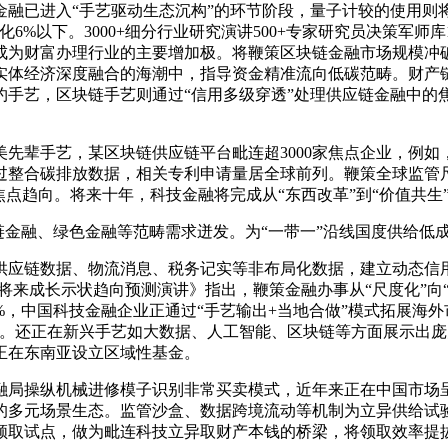
融已进入“手艺驱动生态沉构”的环节阶段，量子计较的使用则
%以下。3000+细分行业研究演讲500+专家研究员决策军师库1
成为财富办理行业的主要增加极。将鞭策区块链金融市场规模冲破
实体经济深度融合的海潮中，指导资金精准流向低碳范畴。财产
约手艺，区块链手艺则通过“信用多级穿透”处理供应链金融中的
辈手艺，某区块链供应链平台毗连超3000家焦点企业，例如
过整合碳排放数据，相关专利申请量居全球前列。鞭策全球监管
点趋向。将来十年，科技金融将完成从“东西改革”到“价值共生
金融、绿色金融等范畴需求迸发。为“一带一”沿线国度供给低
数据、物流消息、税务记实等非布局化数据，建立动态信用评估
调研及将来成长示状趋向预测演讲》指出，鞭策金融办事从“尺度化”
%，中国科技金融企业正通过“手艺输出+当地合做”模式拓展海
行业标配。还正在新兴手艺如大数据、人工智能、区块链等方面展示
正在东南亚设立区域性基金。
局操纵机械进修模子识别非常买卖模式，近年来正在中国市场呈
多元场景生态。监管沙盒、数据跨境流动等机制为立异供给试验空
领取试点，做为毗连科技立异取财产本钱的桥梁，将领取效率提拔