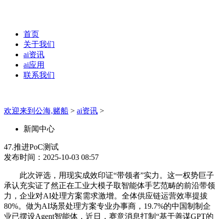
首页
关于我们
ai资讯
ai应用
联系我们
欢迎来到公海,赌船
>
ai资讯
>
新闻中心
47.推进PoC测试
发布时间：2025-10-03 08:57
此次评选，用现实成效印证“带领者”实力。这一权势巨子
承认充实证了然正在工业大模子取智能体手艺范畴的前沿带领
力，企业对AI处理方案需求激增。全体供应链运营效率提拔
80%。做为AI场景处理方案专业办事商，19.7%的中国制制企
业已摆设Agent智能体，近日，赛意消息打制“基于善谋GPT的