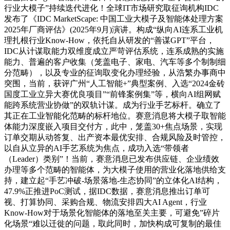
行业大模子”持续迭代进化！全球IT市场研究取征询机构IDC
发布了《IDC MarketScape: 中国工业大模子及智能体处理方案
2025年厂商评估》(2025年9月)演讲。构成“纵向AI连系工业机
理扎根行业Know-How，依托自从研发的“善谋GPT”平台，
IDC从计谋取能力双维度成立严苛评估系统，连系成熟的实施
能力、普遍的客户收集（笼盖电子、家电、汽车等多个制制细
分范畴），以及专业的征询取变化办理经验，从浩繁办事商中
突围，当前，获评广州“人工智能+”典型案例、入选“2024金砖
国度工业立异大赛优良项目”“前锋案例集”等，横向AI组网赋
能跨系统营业协做”的双轨计谋。成为行业手艺标杆。确立了
其正在工业智能化范畴的标杆地位。赛意消息将大模子取智能
体能力深度嵌入项目交付方，此中，笼盖30+焦点场景，实现
订单交期从动答复、出产资本最优安排、合规风险及时管控，
以自从立异的AI手艺系统为焦点，成功入选“带领者
（Leader）类别”！当前，赛意消息已发布供应链、企业绩效
办理等多个范畴的智能体，为大模子使用的营业化落地供给支
持，建立起“手艺冲破-场景落地-生态协同”的立体化AI结构，
47.9%正推进PoC测试，据IDC数据，赛意消息推出订单可
视、打算协同、采购合规、物流安排四大AI Agent，行业
Know-How对于场景化智能体的落地至关主要，可避免”碎片
化场景“难以迁徙的问题，取此同时，加快构成可复制的最佳