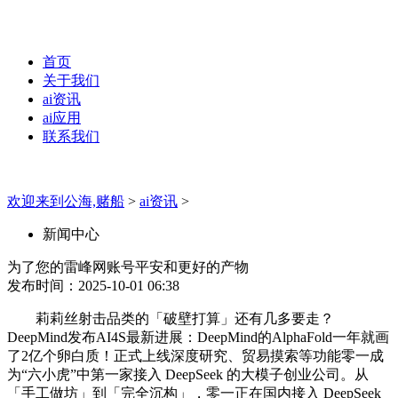
首页
关于我们
ai资讯
ai应用
联系我们
欢迎来到公海,赌船
>
ai资讯
>
新闻中心
为了您的雷峰网账号平安和更好的产物
发布时间：2025-10-01 06:38
莉莉丝射击品类的「破壁打算」还有几多要走？
DeepMind发布AI4S最新进展：DeepMind的AlphaFold一年就画
了2亿个卵白质！正式上线深度研究、贸易摸索等功能零一成
为“六小虎”中第一家接入 DeepSeek 的大模子创业公司。从
「手工做坊」到「完全沉构」，零一正在国内接入 DeepSeek