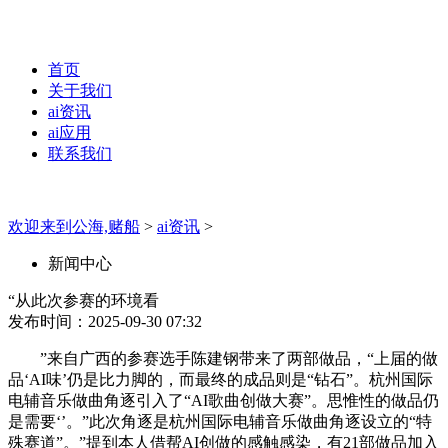
首页
关于我们
ai资讯
ai应用
联系我们
欢迎来到公海,赌船
>
ai资讯
>
新闻中心
“从此次参赛的环境看
发布时间：2025-09-30 07:32
”来自广西的参赛选手陈建钢带来了两部做品，“上届的做
品‘AI味’仍是比力脚的，而最终的成品则是“钻石”。杭州国际
电辅音乐做曲角逐引入了“AI歌曲创做大赛”。思惟性的做品仍
是需要‘’。”此次角逐是杭州国际电辅音乐做曲角逐设立的“特
殊赛道”。”提到本人借帮AI创做的感触感染，有21部做品加入