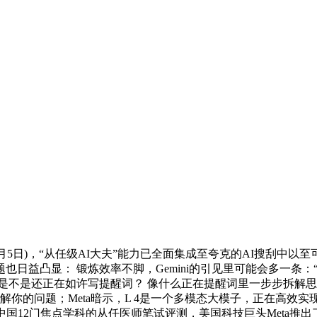
月5日)，“从任级AI大夫”能力已全面集成至夸克的AI搜刮中
益凸显： 锻炼效率不脚，Gemini的引见里可能会多一条：“首个
ick。是不是还正在如许写提醒词？ 像什么正在提醒词里一步步拆
的问题；Meta暗示，L 4是一个多模态大模子，正在高效实现模
门焦点学科的从任医师笔试评测，美国科技巨头Meta推出了其最强大