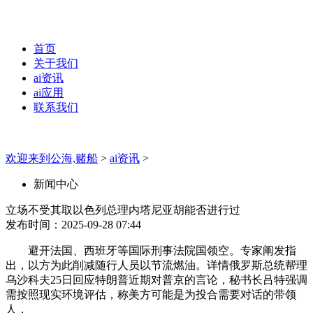
首页
关于我们
ai资讯
ai应用
联系我们
欢迎来到公海,赌船
>
ai资讯
>
新闻中心
立场不受其取以色列总理内塔尼亚胡能否进行过
发布时间：2025-09-28 07:44
避开法国、西班牙等国际刑事法院国领空。专家阐发指
出，以方为此削减随行人员以节流燃油。详情俄罗斯总统帮理
乌沙科夫25日回应特朗普近期对普京的言论，秘书长吕特强调
需按照现实环境评估，称美方可能是为投合需要对话的带领
人，