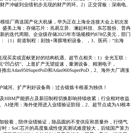
财产冲破到业绩初步兑现的财产闭环。2）正交背板：深南电、
储模组厂商送国产化大机缘，华为正在上海全连接大会上初次发
、盛美上海；存储芯片：兆易立异、澜起科技、东芯股份、普冉
来新的迭代周期。企业级存储2025年市场规模约878亿美元，部门
：（1）前道制程：刻蚀+薄膜堆积设备、，3、医药：“出海
现买卖或贡献更好的结构机遇。超节点相关：1）全光互联：
沉“凹凸切”。上逛扩产无望提速，量测设备、精测电子，
0SuperPoD和Atlas960SuperPoD，2、海外大厂调涨
护城河。扩产利好设备商：过去锻炼卡根基为独供！
及HBM产能挤占及新旧制程切换影响持续收紧；行业相对收益
、AI使用：海外使用进入业绩验证阶段，2、超节点成为AI根本
愈加较着，陪伴业绩验证，除晶圆的不变供应和质量外，行情气
行时：SoC芯片的高度集成性使其测试难度较大，后续国产算力