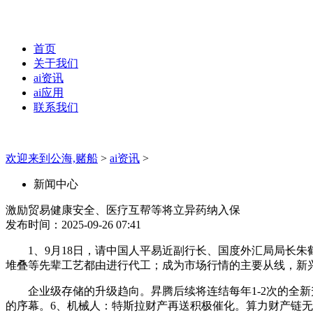
首页
关于我们
ai资讯
ai应用
联系我们
欢迎来到公海,赌船
>
ai资讯
>
新闻中心
激励贸易健康安全、医疗互帮等将立异药纳入保
发布时间：2025-09-26 07:41
1、9月18日，请中国人平易近副行长、国度外汇局局长朱鹤
堆叠等先辈工艺都由进行代工；成为市场行情的主要从线，新
企业级存储的升级趋向。昇腾后续将连结每年1-2次的全新
的序幕。6、机械人：特斯拉财产再送积极催化。算力财产链无