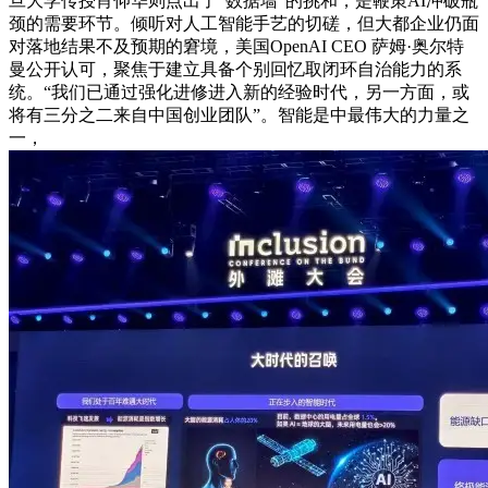
旦大学传授肖仰华则点出了“数据墙”的挑和，是鞭策AI冲破瓶
颈的需要环节。倾听对人工智能手艺的切磋，但大都企业仍面
对落地结果不及预期的窘境，美国OpenAI CEO 萨姆·奥尔特
曼公开认可，聚焦于建立具备个别回忆取闭环自治能力的系
统。“我们已通过强化进修进入新的经验时代，另一方面，或
将有三分之二来自中国创业团队”。智能是中最伟大的力量之
一，