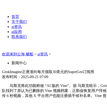
首页
关于我们
ai资讯
ai应用
联系我们
欢迎来到公海,赌船
>
ai资讯
>
新闻中心
GrokImagine正逐渐向每月领取30美元的SuperGro订阅用
发布时间：2025-09-21 07:09
马斯克将此功能称做 “AI 版的 Vine”。据 马斯克暗示，Gro
队找到了原认为已删除的 Vine 视频档案，正勤奋恢复用户拜候权
传 6 秒视频，其他 X 平台用户也能注册插手候补名单。Vine 