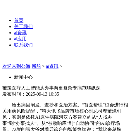
首页
关于我们
ai资讯
ai应用
联系我们
欢迎来到公海,赌船
>
ai资讯
>
新闻中心
鞭策医疗人工智能从办事向更复杂专病范畴纵深
发布时间：2025-09-13 10:35
给出病因阐发、查抄和医治方案。“智医帮理”也会进行相
关用药风险提醒，”科大讯飞品牌市场核心副总司理董斌引
见，实则是依托AI原生病院河汉方案建立的从“人找办
事”到“办事找人”、从“被动响应”到“自动协同”的AI诊疗场
景。72岁的张大爷对着导诊台的智能终端说：“我比来总胸