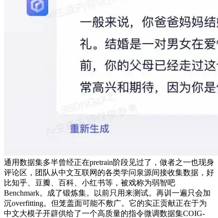
通用数据集多半曾经正在pretrain阶段见过了，做者之一也现身
评论区，团队从中文互联网的各类学问泉源间接收集数据，好
比知乎、豆瓣、百科、小红书等，被戏称为弱智吧
Benchmark。成了锻炼集。以前只用来测试。再训一遍只会加
沉overfitting。但笼盖面可能不敷广。它的实正贡献正在于为
中文大模子开辟供给了一个高质量的指令微调数据集COIG-