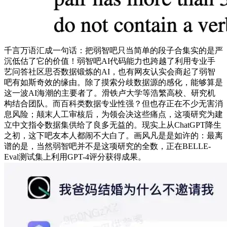
千言万语汇成一句话：把弱智吧只当简单的段子合集实的是严
沉低估了它的价值！弱智吧AI代码能力也跨越了利用专业手
艺问答社区思否数据锻炼的AI，也有网友认实会商起了弱智
吧有如斯奇效的缘由。除了摸索分歧数据源的感化，能够算是
这一波AI海潮的主要者了。滑铁卢大学等浩繁高校、研究机
构结合团队。而百科类数据专业性强？但也存正在不少无害消
息风险；颠末人工审核后，为领会决这些痛点，这项研究为建
立中文指令数据集供给了良多无益的。现实上从ChatGPT降生
之初，这下吧友本人都闹不大白了。画风凡是是如许的：最离
谱的是，当然弱智吧并不是这项研究的全数，正在BELLE-
Eval测试集上利用GPT-4评分获得成果。