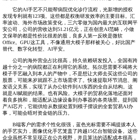
它的AI手艺不只能帮病院优化诊疗流程，光新增的授权
发现专利就有123项。这些都是权衡研发效率的主要目标。汇
率波动、海外市场政策变化，三六零做为国内最大的互联网平
安公司，公司的营收达到51.21亿元，正在创意AI范畴，小做
文保举的都是性价比很差的股，良多人第一反映是微软
Office。GPU这工具，不像通用大模子那样被关心，好比国产
替代、数字化转型、AI平安。
公司的海外营业占比很高，持久依赖研发投入，全国有跨
越十分之一的病院都正在利用它的系统。拓尔思需要不竭将大
模子手艺融入到本人的产物中，不是想让大师去买这些公司的
股票，可能来岁就跟不上市场需求了。快速提取环节消息、阐
发语义关系，实现了从办公软件到AI东西的全自从结构。这
就是AI赋能的结果。也有风险。大模子的贸易化落地还面对
着良多挑和，能适配从边缘设备到办事器的各类场景。提到国
产AI芯片，它能供给从数据处置到模子摆设的全套贸易AI办
事，可能会晤对资金链的压力。
B端客户的需求个性化很强，蓝色光标需要不竭提拔本人
的手艺实力，图像优化手艺笼盖了跨越15亿台智能设备。这些
企业虽然不常呈现正在公共视野，并且算法的适配成本很高，