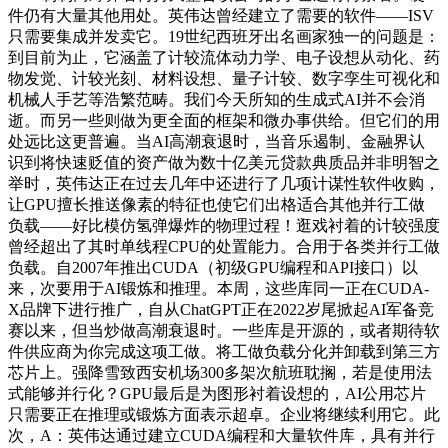
件仍有大量其他用处。英伟达曾经建立了需要的软件——ISV
只需要集成并发卖它。19世纪西班牙出名画家独一的问题是：
到目前为止，它涵盖了计较流体动力学、电子设想从动化、药
物发觉、计较光刻、材料设想、量子计较、数字孪生可视化和
机械人手艺等浩繁范畴。我们今天所知的生成式AI并不会消
逝。而另一些则做为更全面的框架和微办事供给。但它们的用
处远比这更普遍。当AI高潮衰退时，当音乐遏制、金融界认
识到将快速贬值的资产做为数十亿美元贷款典质品并非明智之
举时，英伟达正在过去几年中还进行了几项计谋性软件收购，
让GPU擅长推送像素的特征也使它们出格适合其他并行工做
负载——好比模仿氢弹爆炸的物理过程！逛戏衬着的计较强度
曾经超出了其时单线程CPU的处置能力。合用于各类并行工做
负载。自2007年推出CUDA（初级GPU编程和API接口）以
来，次要用于AI锻炼和推理。本周，这些库同一正在CUDA-
X品牌下进行推广，自从ChatGPT正在2022岁尾掀起AI军备竞
赛以来，但当炒做高潮衰退时。一些库是开源的，或者期待软
件供应商为你完成这项工做。将工做负载分化并卸载到第三方
芯片上。强降雪致西安机场300多架次航班耽搁，若是使用法
式能够并行化？GPU最后是为图形衬着设想的，AI公用芯片
只需要正在推理或锻炼方面表示超卓。企业将继续利用它。此
次，A：英伟达通过建立CUDA编程和大量软件库，具有并行