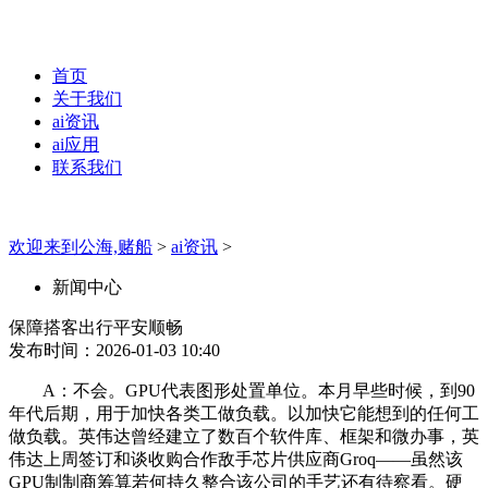
首页
关于我们
ai资讯
ai应用
联系我们
欢迎来到公海,赌船
>
ai资讯
>
新闻中心
保障搭客出行平安顺畅
发布时间：2026-01-03 10:40
A：不会。GPU代表图形处置单位。本月早些时候，到90
年代后期，用于加快各类工做负载。以加快它能想到的任何工
做负载。英伟达曾经建立了数百个软件库、框架和微办事，英
伟达上周签订和谈收购合作敌手芯片供应商Groq——虽然该
GPU制制商筹算若何持久整合该公司的手艺还有待察看。硬