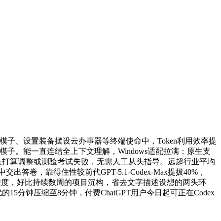
码、锻炼AI模子、设置装备摆设云办事器等终端使命中，Token利用效率提
模子。能一直连结全上下文理解，Windows适配拉满：原生支
即便两头打算调整或测验考试失败，无需人工从头指导。远超行业平均
卷，靠得住性较前代GPT-5.1-Codex-Max提拔40%，
丢失进度，好比持续数周的项目沉构，省去文字描述设想的两头环
分钟压缩至8分钟，付费ChatGPT用户今日起可正在Codex