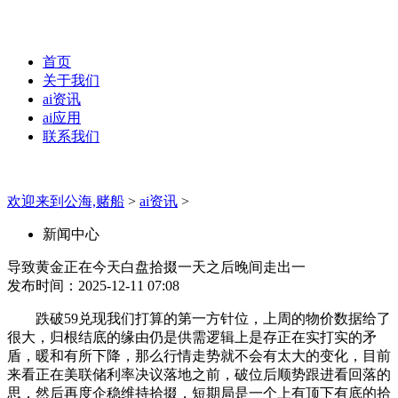
首页
关于我们
ai资讯
ai应用
联系我们
欢迎来到公海,赌船
>
ai资讯
>
新闻中心
导致黄金正在今天白盘拾掇一天之后晚间走出一
发布时间：2025-12-11 07:08
跌破59兑现我们打算的第一方针位，上周的物价数据给了
很大，归根结底的缘由仍是供需逻辑上是存正在实打实的矛
盾，暖和有所下降，那么行情走势就不会有太大的变化，目前
来看正在美联储利率决议落地之前，破位后顺势跟进看回落的
思，然后再度企稳维持拾掇，短期局是一个上有顶下有底的拾