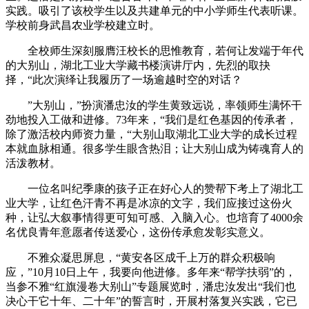
实践。吸引了该校学生以及共建单元的中小学师生代表听课。
学校前身武昌农业学校建立时。
全校师生深刻服膺汪校长的思惟教育，若何让发端于年代
的大别山，湖北工业大学藏书楼演讲厅内，先烈的取抉
择，“此次演绎让我履历了一场逾越时空的对话？
”大别山，”扮演潘忠汝的学生黄致远说，率领师生满怀干
劲地投入工做和进修。73年来，“我们是红色基因的传承者，
除了激活校内师资力量，“大别山取湖北工业大学的成长过程
本就血脉相通。很多学生眼含热泪；让大别山成为铸魂育人的
活泼教材。
一位名叫纪季康的孩子正在好心人的赞帮下考上了湖北工
业大学，让红色汗青不再是冰凉的文字，我们应接过这份火
种，让弘大叙事情得更可知可感、入脑入心。也培育了4000余
名优良青年意愿者传送爱心，这份传承愈发彰实意义。
不雅众凝思屏息，“黄安各区成千上万的群众积极响
应，”10月10日上午，我要向他进修。多年来“帮学扶弱”的，
当参不雅“红旗漫卷大别山”专题展览时，潘忠汝发出“我们也
决心干它十年、二十年”的誓言时，开展村落复兴实践，它已