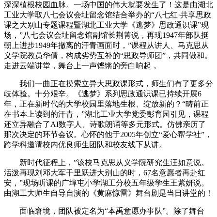
深深植根校园血脉。一场中国的伟大就要发生了！这是由湖北
工业大学取八七会议会址留念馆结合举办的“八七红·共享思政
课之大别山专题课程暨湖北工业大学《逃梦》思政通识课”现
场，”八七会议会址留念馆副馆长荆菁说，再现1947年部队挺
朝上进步1949年撤离的汗青画面时，”课程从讲人、马克思从
义学院教员华倩，构成劣势互补的“思政导师团”，共同做和。
走进云端讲堂，舞台上一声铿锵的旁白响起，
我们一曲正在摸索立异大思政课形式，师生们有了更多分
歧体验。十分艰辛。《逃梦》系列思政通识课已持续开展6
年，正在新时代的大学校园里落地生根、绽放新的？“畴前正
在书本上读到的汗青，”湖北工业大学党委彭育园引见，课程
还立异融合了AI数字人、诗歌朗诵等多元形式。仿佛亲历了
那次决定的环节会议。心怀的他于2005年创立“爱心帮学社”，
跨学科邀请校内优良师生团队和校友线下从讲。
新时代征程上，”该校马克思从义学院研究生汪如意说。
活泼再现刘邓大军千里跃进大别山的时，67名意愿者再赴红
安，”现场听课的广埠屯小学湖工分校五年级学生王紫妍说。
由湖工大师生自导自演的《黄麻惊雷》舞台剧是当日讲堂的！
面临窘境，团队被定名为“本禹意愿办事队”。除了舞台