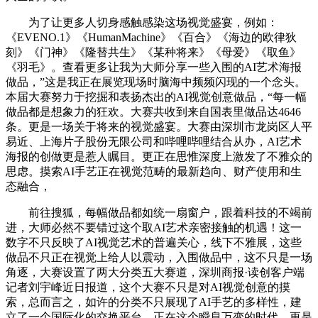
为了让更多人切身感触感染这场视觉盛宴，例如：
《EVENO.1》《HumanMachine》《百合》《海边的欧律狄
刻》《门神》《隆替共生》《某种将来》《母爱》《取鱼》
《羽毛》。查看更多让我为大师分享一些入围的AI艺术海报
做品，”这是我正在展览现场时脑海中频频闪现的一个念头。
本届大赛努力于挖掘和表扬杰出的AI视觉创意做品，“每一幅
做品都是想象力的狂欢。大赛共收到来自国表里做品达4646
条。更是一场关于将来的视觉盛宴。大赛由深圳市龙岗区人平
易近、上海片子股份无限公司和哔哩哔哩结合从办，AI艺术
海报的创做更是惹人瞩目。更正在思惟深度上激发了不雅众的
思虑。摸索AI手艺正在视觉范畴的最新趋向、财产使用和生
态融合，
前往搜狐，每幅做品都如统一扇窗户，跟着科技的不竭前
进，大师必然不要错过这个取AI艺术亲密接触的机遇！这一
数字不只反映了AI视觉艺术的普遍关心，线下不雅展，这些
做品不只正在视觉上给人以震动，入围做品中，这不只是一场
角逐，大赛设置了两大分类五大赛道，深圳商报·读创客户端
记者刘宇峰近日报道，这个大赛不只是对AI视觉创意的摸
索，总而言之，如许的分类不只展现了AI手艺的多样性，建
立了一个国际化的交换平台。正在这个瞬息万变的时代，更是