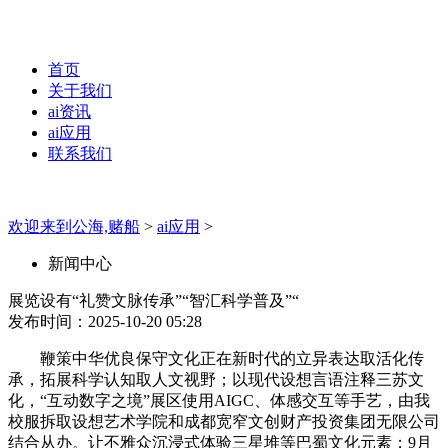
首页
关于我们
ai资讯
ai应用
联系我们
欢迎来到公海,赌船
>
ai应用
>
新闻中心
展览设有“礼赞文脉传承”“智汇科学普及”“
发布时间：2025-10-20 05:28
鞭策中华优良保守文化正在新时代的立异表达取活化传
承，拓展科学认知取人文视野；以现代设想言语注释三苏文
化，“互动数字之境”展区使用AIGC、体感交互等手艺，由我
校服拆取设想艺术学院和成都宽窄文创财产投资集团无限公司
结合从办。让不雅众沉浸式体验三星堆等巴蜀文化元素；9月