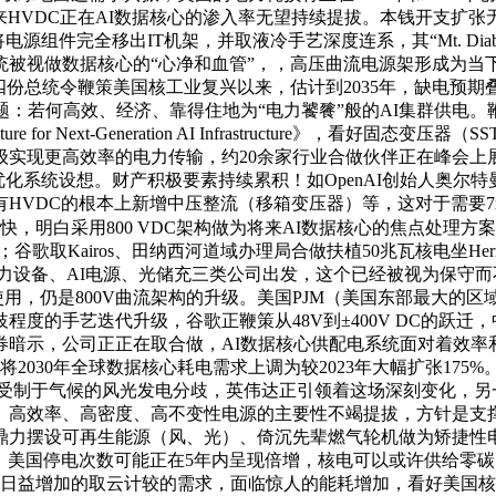
将来HVDC正在AI数据核心的渗入率无望持续提拔。本钱开支
电源组件完全移出IT机架，并取液冷手艺深度连系，其“Mt. Di
被视做数据核心的“心净和血管”，，高压曲流电源架形成为当下
发四份总统令鞭策美国核工业复兴以来，估计到2035年，缺电预
：若何高效、经济、靠得住地为“电力饕餮”般的AI集群供电。鞭策
e for Next-Generation AI Infrastructure》
实现更高效率的电力传输，约20余家行业合做伙伴正在峰会上展
优化系统设想。财产积极要素持续累积！如OpenAI创始人奥尔特
有HVDC的根本上新增中压整流（移箱变压器）等，这对于需要
快，明白采用800 VDC架构做为将来AI数据核心的焦点处理方
歌取Kairos、田纳西河道域办理局合做扶植50兆瓦核电坐He
力设备、AI电源、光储充三类公司出发，这个已经被视为保守而不
用，仍是800V曲流架构的升级。美国PJM（美国东部最大的区
度的手艺迭代升级，谷歌正鞭策从48V到±400V DC的跃迁
券暗示，公司正正在取合做，AI数据核心供配电系统面对着效率
将2030年全球数据核心耗电需求上调为较2023年大幅扩张1
受制于气候的风光发电分歧，英伟达正引领着这场深刻变化，另一方面
电。高效率、高密度、高不变性电源的主要性不竭提拔，方针是支撑
业鼎力摆设可再生能源（风、光）、倚沉先辈燃气轮机做为矫捷
C过渡。美国停电次数可能正在5年内呈现倍增，核电可以或许供给零
脚日益增加的取云计较的需求，面临惊人的能耗增加，看好美国核电