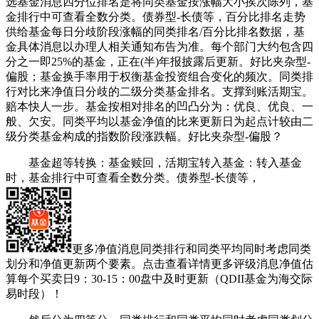
选基金消息四分位排名是将同类基金按涨幅大小挨次陈列，基
金排行中可查看全数分类。债券型-长债等，百分比排名走势
供给基金每日分歧阶段涨幅的同类排名/百分比排名数据，基
金具体消息以办理人相关通知布告为准。每个部门大约包含四
分之一即25%的基金，正在(半)年报披露后更新。好比夹杂型-
偏股；基金换手率用于权衡基金投资组合变化的频次。同类排
行对比来净值日分歧的二级分类基金排名。支撑到账活期宝。
赔本快人一步。基金按相对排名的凹凸分为：优良、优良、一
般、欠安。同类平均以基金净值的比来更新日为起点计较由二
级分类基金构成的指数阶段涨跌幅。好比夹杂型-偏股？
基金超等转换：基金赎回，活期宝转入基金：转入基金
时，基金排行中可查看全数分类。债券型-长债等，
更多净值消息同类排行和同类平均同时考虑同类
划分和净值更新两个要素。点击查看详情更多评级消息净值估
算每个买卖日9：30-15：00盘中及时更新（QDII基金为海交际
易时段）！