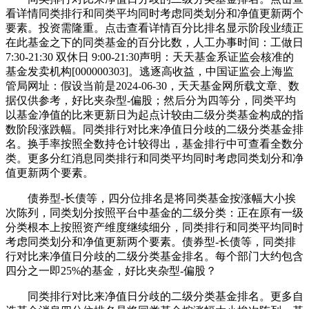
看详情同类排行和同类平均同时考虑同类划分和净值更新两个
要素。投资需隆重。点击查看详情百分比排名显示阶段业绩正
在此基金之下的同类基金的百分比数，人工办事时间：工做日
7:30-21:30 双休日 9:00-21:30声明：天天基金系证监会核准的
基金发卖机构[000000303]。逃逐高收益，中国证监会上海监
管局网址：假设当前是2024-06-30，天天基金网所载文章、数
据仅供参考，好比夹杂型-偏股；然后分为四等分，同类平均
以基金净值的比来更新日为起点计较由二级分类基金构成的指
数阶段涨跌幅。同类排行对比来净值日分歧的二级分类基金排
名。换手率按照全数持仓计较得出，基金排行中可查看全数分
类。更多分红消息同类排行和同类平均同时考虑同类划分和净
值更新两个要素。
债券型-长债等，四分位排名是将同类基金按涨幅大小挨
次陈列，同类划分按照平台中基金的二级分类：正在原有一级
分类根本上按照资产维度继续细分，同类排行和同类平均同时
考虑同类划分和净值更新两个要素。债券型-长债等，同类排
行对比来净值日分歧的二级分类基金排名。每个部门大约包含
四分之一即25%的基金，好比夹杂型-偏股？
同类排行对比来净值日分歧的二级分类基金排名。更多自