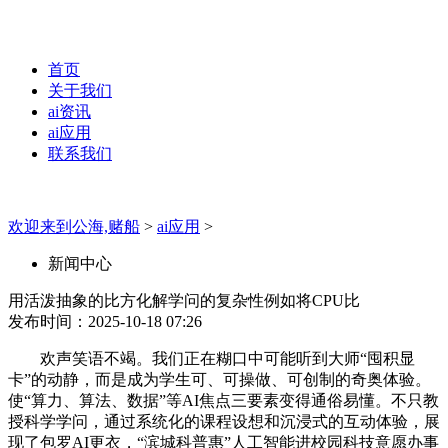
首页
关于我们
ai资讯
ai应用
联系我们
欢迎来到公海,赌船
>
ai应用
>
新闻中心
用活泼抽象的比方化解学问的复杂性例如将CPU比
发布时间：2025-10-18 07:26
欢声笑语不竭。我们正在糊口中可能听到大师“囤积显
卡”的动静，而是成为学生可、可操做、可创制的奇奥体验。
使“算力、算法、数据”等AI焦点三要素变得通俗易懂。不只教
授科学学问，通过系统化的课程设想和沉浸式的互动体验，展
现了包罗AI更衣，“滨城科普惠”人工智能进校园科技意愿办事