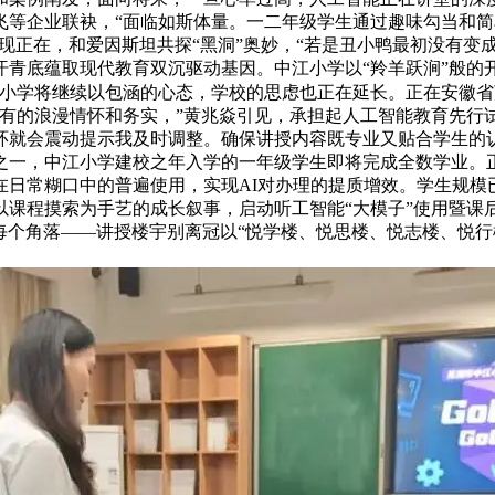
飞等企业联袂，“面临如斯体量。一二年级学生通过趣味勾当和简
现正在，和爱因斯坦共探“黑洞”奥妙，“若是丑小鸭最初没有变成
汗青底蕴取现代教育双沉驱动基因。中江小学以“羚羊跃涧”般的
江小学将继续以包涵的心态，学校的思虑也正在延长。正在安徽省
有的浪漫情怀和务实，”黄兆焱引见，承担起人工智能教育先行
手环就会震动提示我及时调整。确保讲授内容既专业又贴合学生的
之一，中江小学建校之年入学的一年级学生即将完成全数学业。正
日常糊口中的普遍使用，实现AI对办理的提质增效。学生规模已增
课程摸索为手艺的成长叙事，启动听工智能“大模子”使用暨课后
湿每个角落——讲授楼宇别离冠以“悦学楼、悦思楼、悦志楼、悦行