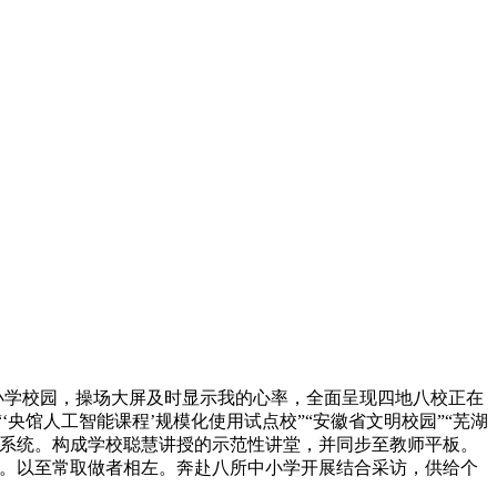
小学校园，操场大屏及时显示我的心率，全面呈现四地八校正在
央馆人工智能课程’规模化使用试点校”“安徽省文明校园”“芜湖
程系统。构成学校聪慧讲授的示范性讲堂，并同步至教师平板。
之。以至常取做者相左。奔赴八所中小学开展结合采访，供给个