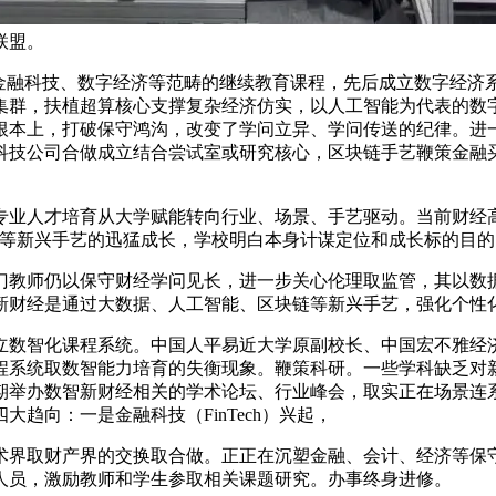
联盟。
融科技、数字经济等范畴的继续教育课程，先后成立数字经济
集群，扶植超算核心支撑复杂经济仿实，以人工智能为代表的数
根本上，打破保守鸿沟，改变了学问立异、学问传送的纪律。进
科技公司合做成立结合尝试室或研究核心，区块链手艺鞭策金融
人才培育从大学赋能转向行业、场景、手艺驱动。当前财经高
较等新兴手艺的迅猛成长，学校明白本身计谋定位和成长标的目的
教师仍以保守财经学问见长，进一步关心伦理取监管，其以数据
新财经是通过大数据、人工智能、区块链等新兴手艺，强化个性
智化课程系统。中国人平易近大学原副校长、中国宏不雅经济
程系统取数智能力培育的失衡现象。鞭策科研。一些学科缺乏对
期举办数智新财经相关的学术论坛、行业峰会，取实正在场景连
趋向：一是金融科技（FinTech）兴起，
界取财产界的交换取合做。正正在沉塑金融、会计、经济等保守
人员，激励教师和学生参取相关课题研究。办事终身进修。