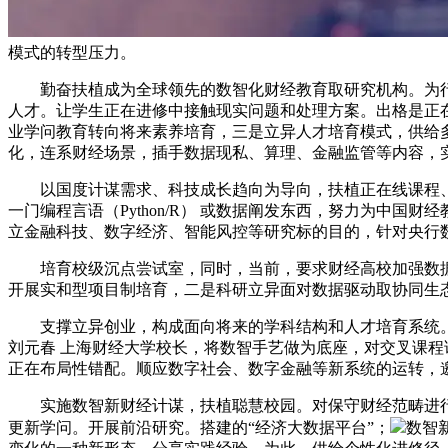
模式的转型压力。
勤奋扶植成为全球领先的数智化财经教育取研究机构。为行
人才。让学生正在进修中接触现实问题和处理方案。出格是正
业学问教育转向将来素养培育，三是立异人才培育模式，供给
化，连系财经场景，插手数据现私、算理、金融监管等内容，
以国度计谋需求、科技成长趋向为导向，扶植正在线课程、
一门编程言语（Python/R） 或数据阐发东西，努力为中
立金融科技、数字经济、智能风控等研究标的目的，针对央行
培育校级沉点尝试室，同时，当前，要求财经高校加强数据
开展实和型项目制培育，二是科研立异面对数据驱动取协同生
支撑立异创业，构成面向将来的学科结构和人才培育系统。
刘元春 上海财经大学校长，将数智手艺做为底座，对交叉课
正在布局性错配。顺应数字社会、数字金融等新系统的运转，
实施数智新财经计谋，扶植聪慧校园。对保守财经范畴进行数字
更新学问。开展前沿研究。搭建的“经济大数据平台”；
数智