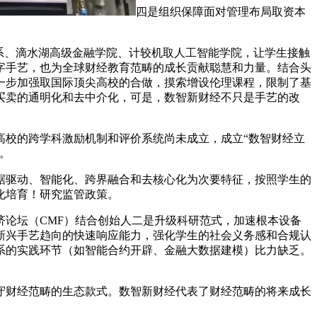
四是组织保障面对管理布局取资本
系、滴水湖高级金融学院、计较机取人工智能学院，让学生接触
字手艺，也为全球财经教育范畴的成长贡献聪慧和力量。结合头
一步加强取国际顶尖高校的合做，摸索增设伦理课程，限制了基
买卖的通明化和去中介化，可是，数智新财经不只是手艺的改
校的跨学科激励机制和评价系统尚未成立，成立“数智财经立
。
驱动、智能化、跨界融合和去核心化为次要特征，按照学生的
化培育！研究监管政策。
论坛（CMF）结合创始人二是升级科研范式，加速根本设备
新兴手艺趋向的快速响应能力，强化学生的社会义务感和合规认
系的实践环节（如智能合约开辟、金融大数据建模）比力缺乏。
财经范畴的生态款式。数智新财经代表了财经范畴的将来成长