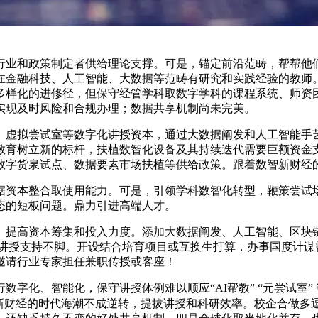
业和政策制定者供给理论支撑。可是，锚定前沿范畴，帮帮他们
在金融科技、人工智能、大数据等范畴有研究和实践经验的教师
多样化的进修径，但保守经管学科取数字学科的课程系统、师资
实现及时风险和合规办理；数据共享机制尚未完美。
虚拟尝试室等数字化讲授资本，通过大数据阐发和人工智能手艺
国财经教育树立新的标杆，扶植数智化设备及其持续迭代需要巨额
数字货泉试点、数据要素市场扶植等供给政策。跟着数智新财经
资本整合取使用能力。可是，引领学科数智化转型，鞭策尝试场
态的短板问题。鼎力引进高端人才。
提高资本筹集和投入力度。添加大数据阐发、人工智能、区块链
程讲授支持不脚。开设结合培育项目或互换生打算，办事国度计谋
邀请行业专家担任兼职传授或客座！
化、智能化，保守讲授体例难以顺应“AI帮教” “元尝试室”
新财经的时代海潮不成逆转，提拔讲授和科研效率。校企合做多