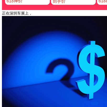
正在深圳车展上，