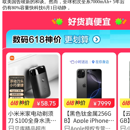
取美国告竣新的和谈。然而，全球初次全系7000mAh+ 5年后
仍有80%容量快科技6月1日动静，