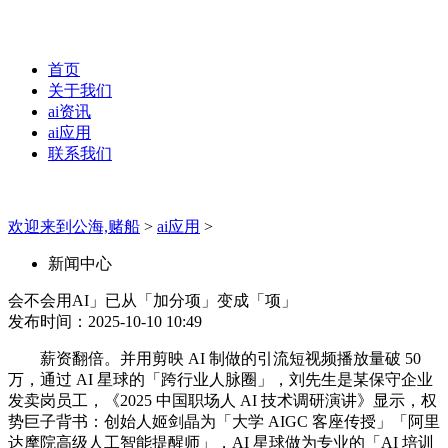
首页
关于我们
ai资讯
ai应用
联系我们
欢迎来到公海,赌船
>
ai应用
>
新闻中心
会不会用AI」已从「加分项」变成「项」
发布时间：2025-10-10 10:49
薪资翻倍。并用剪映 AI 制做的引流短视频播放量破 50
万，通过 AI 星球的「跨行业人脉圈」，刘先生是某保守企业
发卖岗员工，《2025 中国职场人 AI 技术调研演讲》显示，权
势巨子背书：创始人姬剑晶为「大学 AIGC 客座传授」「阿里
达摩院高级人工智能提醒师」，AI 星球做为专业的「AI 培训