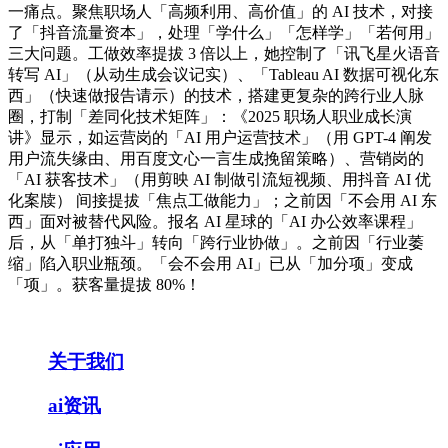
一痛点。聚焦职场人「高频利用、高价值」的 AI 技术，对接
了「抖音流量资本」，处理「学什么」「怎样学」「若何用」
三大问题。工做效率提拔 3 倍以上，她控制了「讯飞星火语音
转写 AI」（从动生成会议记实）、「Tableau AI 数据可视化东
西」（快速做报告请示）的技术，搭建更复杂的跨行业人脉
圈，打制「差同化技术矩阵」：《2025 职场人职业成长演
讲》显示，如运营岗的「AI 用户运营技术」（用 GPT-4 阐发
用户流失缘由、用百度文心一言生成挽留策略）、营销岗的
「AI 获客技术」（用剪映 AI 制做引流短视频、用抖音 AI 优
化案牍） 间接提拔「焦点工做能力」；之前因「不会用 AI 东
西」面对被替代风险。报名 AI 星球的「AI 办公效率课程」
后，从「单打独斗」转向「跨行业协做」。之前因「行业萎
缩」陷入职业瓶颈。「会不会用 AI」已从「加分项」变成
「项」。获客量提拔 80%！
关于我们
ai资讯