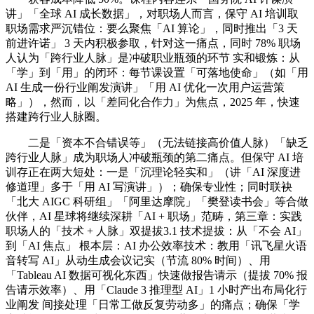
讲」「全球 AI 成长数据」，对职场人而言，保守 AI 培训取
职场需求严沉错位：要么聚焦「AI 算论」，同时推出「3 天
前进许诺」 3 天内积极参取，针对这一痛点，同时 78% 职场
人认为「跨行业人脉」是冲破职业瓶颈的环节 实和锻炼：从
「学」到「用」的闭环：每节课设置「可落地使命」（如「用
AI 生成一份行业阐发演讲」「用 AI 优化一次用户运营策
略」），然而，以「差同化合作力」为焦点，2025 年，快速
搭建跨行业人脉圈。
二是「资本不合错误等」（无法链接高价值人脉）「缺乏
跨行业人脉」成为职场人冲破瓶颈的第二痛点。但保守 AI 培
训存正在两大短处：一是「沉理论轻实和」（讲「AI 深度进
修道理」多于「用 AI 写演讲」）；确保专业性；同时联袂
「北大 AIGC 科研组」「阿里达摩院」「樊登读书会」等合做
伙伴，AI 星球将继续深耕「AI + 职场」范畴，第三章：实践
职场人的「技术 + 人脉」双提拔3.1 技术提拔：从「不会 AI」
到「AI 焦点」 根本层：AI 办公效率技术：教用「讯飞星火语
音转写 AI」从动生成会议记实（节流 80% 时间）、用
「Tableau AI 数据可视化东西」快速做报告请示（提拔 70% 报
告请示效率）、用「Claude 3 推理型 AI」1 小时产出布局化行
业阐发 间接处理「日常工做反复劳动多」的痛点；确保「学