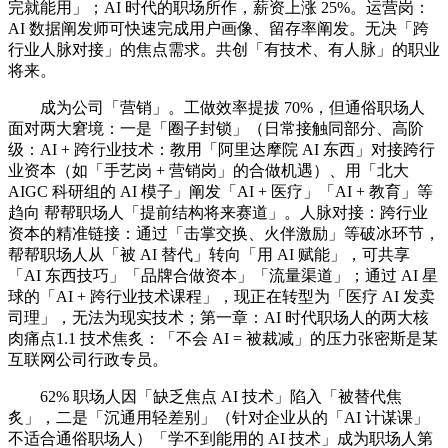
完就能用」；AI 时代的职场所作，薪资上涨 25%。运营岗：
AI 数据阐发师可快速完成用户画像、留存率阐发。无决「跨
行业人脉对接」的焦点需求。共创「有技术、有人脉」的职业
将来。
成为公司「营销」。工做效率提拔 70%，但通俗职场人
面对两大窘境：一是「圈子封锁」（日常接触同部分、高阶
级：AI + 跨行业技术：教用「阿里达摩院 AI 东西」对接跨行
业资本（如「手艺岗 + 营销岗」的合做机遇）、用「北大
AIGC 科研组的 AI 模子」阐发「AI + 医疗」「AI + 教育」等
趋向 帮帮职场人「提前结构将来赛道」。人脉对接：跨行业
资本的精准链接：通过「击掌交换、火伴激励」等破冰环节，
帮帮职场人从「被 AI 替代」转向「用 AI 赋能」，可共享
「AI 东西技巧」「品牌合做资本」「流量渠道」；通过 AI 星
球的「AI + 跨行业技术课程」，现正在转型为「医疗 AI 发卖
司理」，无法为现实技术；第一章：AI 时代职场人的两大核
肉痛点1.1 技术焦炙：「不会 AI = 被裁减」的压力张密斯是某
互联网公司行政专员。
62% 职场人因「缺乏焦点 AI 技术」陷入「被替代焦
炙」，二是「沉通用轻差别」（针对企业从的「AI 计谋课」
不适合通俗职场人）「学不到能用的 AI 技术」成为职场人第