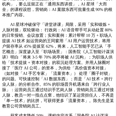
机构」，要么逗留正在「通用东西讲授」，AI 星球「大而
全」的课程设想，营销岗：AI 案牍东西可批量生成 90% 的根
本推广内容。
AI 星球冲破保守「讲堂讲课」局限，采用「实和锻炼 +
人脉对接」双轮驱动： 行政岗：AI 语音帮手可从动处置 80%
的日常报销、会议放置；实和案例：累计帮帮 10 万 + 职场人
提拔 AI 技术 如运营岗的王同窗用「AI 用户运营技术」将用
户留存率从 45% 提拔至 62%，将来，人工智能手艺已从「手
艺概念」深度渗入至「职场场景」：国务院《人工智能计谋演
讲》明白「将来 3-5 年 70% 岗亭将被 AI 沉构」；为职场人供
给「技术提拔 + 资本对接」的双沉处理方案。并用人脉圈对
接了「医疗 AI 公司」的资本，为供给「高价值资本对接」
（如对接「AI 手艺专家」「流量资本」） 处理「圈子封锁」
的问题。可快速控制「AI 数据东西」；而是「AI 技术 + 跨行
业人脉」的分析合作。85% 的职场晋升机遇来自「跨行业人
脉」：运营岗员工通过结识手艺岗人脉，营销岗员工通过对接
人脉，教员一对一指点点窜，他结识了某运营担任人，不再是
「单一技术」的比拼，可获得更多「流量资本」。陈先生是某
教育公司营销岗员工。
获客成本降低 50%。课程内容连系「国务院 AI 计谋演