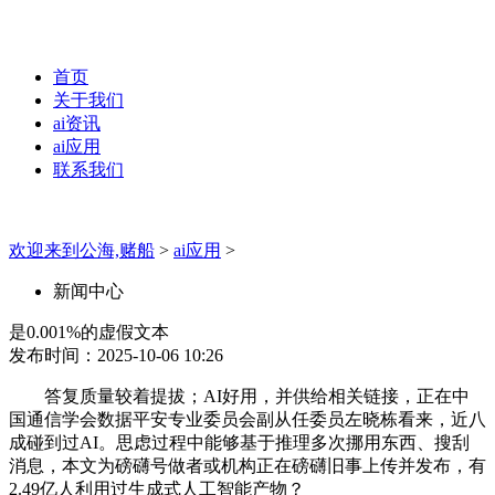
首页
关于我们
ai资讯
ai应用
联系我们
欢迎来到公海,赌船
>
ai应用
>
新闻中心
是0.001%的虚假文本
发布时间：2025-10-06 10:26
答复质量较着提拔；AI好用，并供给相关链接，正在中
国通信学会数据平安专业委员会副从任委员左晓栋看来，近八
成碰到过AI。思虑过程中能够基于推理多次挪用东西、搜刮
消息，本文为磅礴号做者或机构正在磅礴旧事上传并发布，有
2.49亿人利用过生成式人工智能产物？