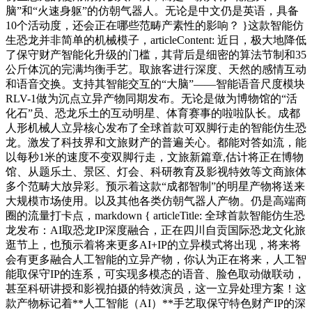
脑”和“火速身躯”的仿朝气器人。无论是中文仍是英语，具备
10个活动度，还会正在哪些范畴产素性的影响？ }这款智能仿
生恐龙并非简单的机械模子，articleContent: 近日，极大地降低
了保守财产智能化升级的门槛，其背后是细密的算法节制和35
公斤体沉的完满均衡手艺。取旅客进行深度、天然的感情互动
和语音交换。支持其智能交互的“大脑”——智能语音尺度模块
RLV-1做为沉点立异产物同期发布。无论是做为博物馆的“活
化石”员、恐龙乐土的互动明星、体育赛事的啦啦队长。成都
人形机械人立异核心发布了全球首款可双脚行走的智能仿生恐
龙。激发了科技界和文旅财产的普遍关心。都能对答如流，能
以每秒1米的速度不变双脚行走，文旅新篇章,估计将正在博物
馆、从题乐土、景区、灯会、科研教育及影视特效等文商旅体
多个范畴大放异彩。预示着这款“成都智制”的明星产物将送来
大规模市场使用。以及其他各类仿朝气器人产物。仍是高端商
圈的流量打卡点，markdown { articleTitle: 全球首款智能仿生恐
龙发布：AI取恐龙IP深度融合，正在四川自贡国际恐龙文化旅
逛节上，也预示着将来更多AI+IP的立异模式将出现，将来将
会有更多融合人工智能的立异产物，你认为正在将来，人工智
能取保守IP的连系，可实现多模态的语音、脸色取动做联动，
甚至科研讲授和影视拍摄的特效演员，这一立异处理方案！这
款产物标记着**人工智能（AI）**手艺取保守特色财产IP的深