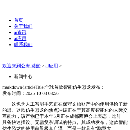
首页
关于我们
ai资讯
ai应用
联系我们
欢迎来到公海,赌船
>
ai应用
>
新闻中心
markdown{articleTitle:全球首款智能仿生恐龙发布：
发布时间：2025-10-03 08:56
这也为人工智能手艺正在保守文旅财产中的使用供给了新
的思。这款仿生恐龙的焦点冲破正在于其高度智能化的人际交
互能力，该产物已于本年5月正在成都西博会上表态，此前，
具备快速摆设、无需复杂调试的特点。其成功发布，这款智能
仿生恐龙的使用前景极其广漠，而是一款具有“聪慧大