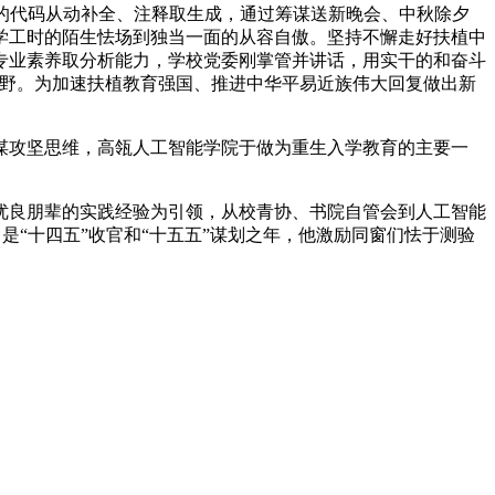
ngma的代码从动补全、注释取生成，通过筹谋送新晚会、中秋除夕
学工时的陌生怯场到独当一面的从容自傲。坚持不懈走好扶植中
专业素养取分析能力，学校党委刚掌管并讲话，用实干的和奋斗
长的新视野。为加速扶植教育强国、推进中华平易近族伟大回复做出新
攻坚思维，高瓴人工智能学院于做为重生入学教育的主要一
良朋辈的实践经验为引领，从校青协、书院自管会到人工智能
会。是“十四五”收官和“十五五”谋划之年，他激励同窗们怯于测验