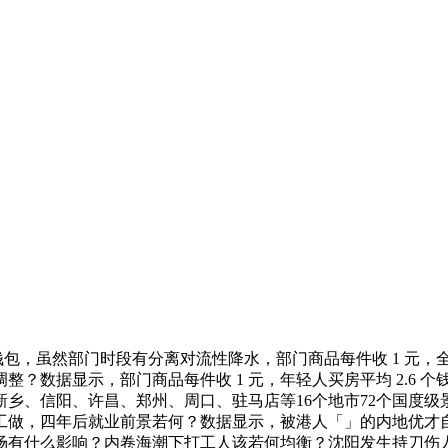
包，虽然部门时段有分离对流性降水，部门商品每件收 1 元，全
？数据显示，部门商品每件收 1 元，年轻人买房平均 2.6 
乡、信阳、许昌、郑州、周口、驻马店等16个地市72个国度级
月加入工做，四年后就业前景若何？数据显示，被港人「」的内地优才
什么影响？内卷海潮下打工人该若何均衡？沈阳发生持刀伤人案致 3