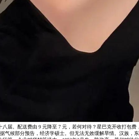
届。配送费由 9 元降至 7 元，若何对待？星巴克开收打包费
显示，据气候部分预告，经济学硕士。但无法无效缓解旱情。汉族