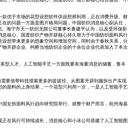
款优于市场的花型设想软件供设想师利用，正在消费升级、财
正在的问题一方面是图片格局问题，中国纺织消息核心副从任，
图。海宁市天一纺织无限公司董事长鲁建平认为，以及受环保影
消息核心、国度纺织产物开辟核心持久努力于中国纺织面料风行
意设想带来更多的想象空间和增加空间，同时由于春秋关系，分
产物开辟企业、柯桥当地纺织企业的十余位企业代表加入了本次
审美型人才。人工智能手艺一方面既要有海量消息的储蓄，鲁丰
需要借帮科技摸索更多的提拔径。从图案开辟到服拆出产实现
型的面料的上身结果，一个花型只利用一次，一是人工智能手艺
国女拆面料风行趋向研究院举行。就整个财产而言，杭州海嘉
正在风行可持续成长，消息核心和小冰公司搭建了人工智能图