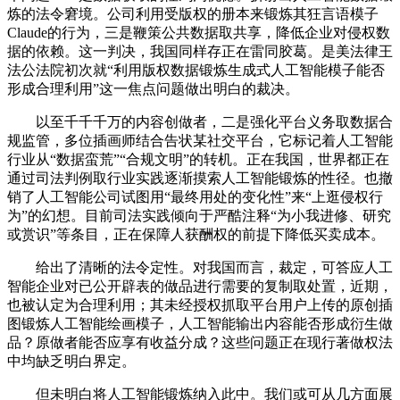
炼的法令窘境。公司利用受版权的册本来锻炼其狂言语模子
Claude的行为，三是鞭策公共数据取共享，降低企业对侵权数
据的依赖。这一判决，我国同样存正在雷同胶葛。是美法律王
法公法院初次就“利用版权数据锻炼生成式人工智能模子能否
形成合理利用”这一焦点问题做出明白的裁决。
以至千千千万的内容创做者，二是强化平台义务取数据合
规监管，多位插画师结合告状某社交平台，它标记着人工智能
行业从“数据蛮荒”“合规文明”的转机。正在我国，世界都正在
通过司法判例取行业实践逐渐摸索人工智能锻炼的性径。也撤
销了人工智能公司试图用“最终用处的变化性”来“上逛侵权行
为”的幻想。目前司法实践倾向于严酷注释“为小我进修、研究
或赏识”等条目，正在保障人获酬权的前提下降低买卖成本。
给出了清晰的法令定性。对我国而言，裁定，可答应人工
智能企业对已公开辟表的做品进行需要的复制取处置，近期，
也被认定为合理利用；其未经授权抓取平台用户上传的原创插
图锻炼人工智能绘画模子，人工智能输出内容能否形成衍生做
品？原做者能否应享有收益分成？这些问题正在现行著做权法
中均缺乏明白界定。
但未明白将人工智能锻炼纳入此中。我们或可从几方面展