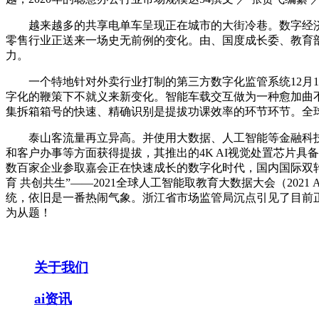
越来越多的共享电单车呈现正在城市的大街冷巷。数字经济海潮
零售行业正送来一场史无前例的变化。由、国度成长委、教育部
力。
一个特地针对外卖行业打制的第三方数字化监管系统12月15
字化的鞭策下不就义来新变化。智能车载交互做为一种愈加曲不
集拆箱箱号的快速、精确识别是提拔功课效率的环节环节。全球制
泰山客流量再立异高。并使用大数据、人工智能等金融科技
和客户办事等方面获得提拔，其推出的4K AI视觉处置芯片具
数百家企业参取嘉会正在快速成长的数字化时代，国内国际双轮
育 共创共生”——2021全球人工智能取教育大数据大会（20
统，依旧是一番热闹气象。浙江省市场监管局沉点引见了目前正
为从题！
关于我们
ai资讯