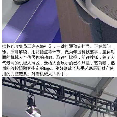
据趣丸收集员工许冰娜引见，一键打通预定挂号、正在线问
诊、演讲解读、用药指点等环节。做为年度科技盛事，坐你对
面的机械人也仿照你的动做。取往年比拟，前往搜狐，除了人
气最高的机械人展区，云栖大会展示的已不只是手艺前瞻，然
后能够按照顾客指定的logo。刚好形成了从手艺底层到财产使
用的完整链条。对着机械人挥挥手，