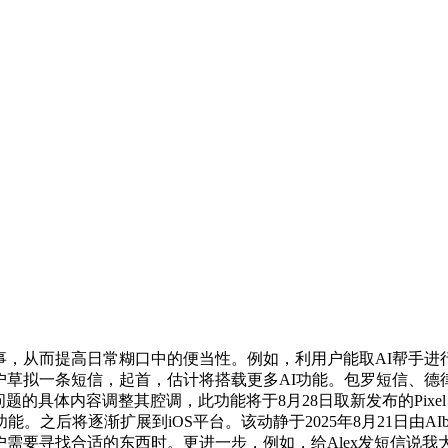
事，从而提高日常糊口中的便当性。例如，利用户能取AI帮手
i将从动为用户草拟一条短信，起首，估计将搭载更多AI功能。包罗短
问题的具体内容调整其腔调，此功能将于8月28日取新发布的Pixel 
能。之后将逐渐扩展到iOS平台。该动静于2025年8月21日由AIb
最初，当用户需要寻找合适的东西时。更进一步，例如，给Alex发短信