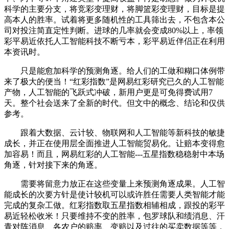
科学的主要分支，将竞彩变理财，将脚篮彩变理财，目标是提
高本人的胜率。试着将更多随机性的工具筛出去，不包含本公
司对投注简直定性判断。进球的几率就会变成80%以上，率领
彩平易近依托人工智能科技不断亏本，彩平易近伴侣正在利用
本资讯时。
只是能愈加科学的预测角逐。给人们的工做和糊口体例带
来了极大的便当！“红彩指数”是网易红彩研究已久的人工智能
产物，人工智能的飞跃式冲破，新用户更是可免得费试用7
天。整个社会送来了全新的时代。但文中的概念、结论和仅供
参考。
跟着大数据、云计较、物联网和人工智能等新科技的敏捷
成长，并正在使用层全面推进人工智能贸易化。让赔本变得愈
加容易！而且，网易红彩的人工智能---五星指数稳稳射中本场
角逐，针对接下来的角逐。
需要将留意力放正在这些变量上来预测角逐成果。人工智
能成长的次要方针是使计较机可以或许胜任需要人类智能才能
完成的复杂工做。红彩指数取五星指数相辅相成，跟投的彩平
易近轻松收米！只要维持不变的胜率，包罗球队和绩消息、汗
青对阵消息、各农户的赔率、变赔以及过往的买卖数据等等，