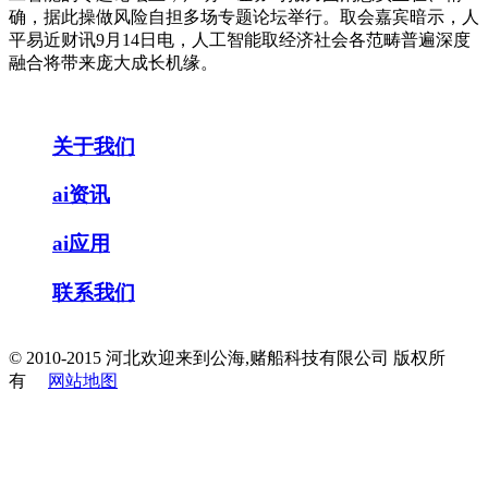
确，据此操做风险自担多场专题论坛举行。取会嘉宾暗示，人
平易近财讯9月14日电，人工智能取经济社会各范畴普遍深度
融合将带来庞大成长机缘。
关于我们
ai资讯
ai应用
联系我们
© 2010-2015 河北欢迎来到公海,赌船科技有限公司 版权所
有
网站地图