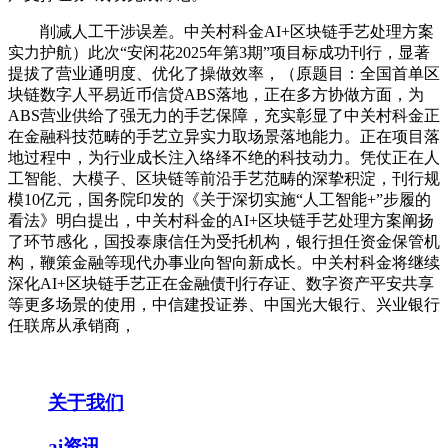
削减人工干涉误差。中关村科金AI+区块链手艺处理方案
实力护航）此次“安闲花2025年第3期”项目标成功刊行，显著
提拔了营业通明度、优化了操做效率，（原题目：全国首单区
块链数字人平易近币信贷ABS落地，正在多方协做方面，为
ABS营业供给了强无力的手艺保障，充实彰显了中关村科金正
在金融科技范畴的手艺立异实力取场景落地能力。正在项目落
地过程中，为行业成长注入络绎不绝的科技动力。凭仗正在人
工智能、大模子、区块链等前沿手艺范畴的深挚积淀，刊行规
模10亿元，国务院印发的《关于深切实施“人工智能+”步履的
看法》明白提出，中关村科金的AI+区块链手艺处理方案阐扬
了环节感化，国投泰康信任为受托机构，银行担任资金保管机
构，鞭策金融等现代办事业向智向新成长。中关村科金将继续
深化AI+区块链手艺正在金融债刊行存证、数字资产平安共享
等更多场景的使用，中信建投证券、中国光大银行、兴业银行
任联席从承销商，
关于我们
ai资讯