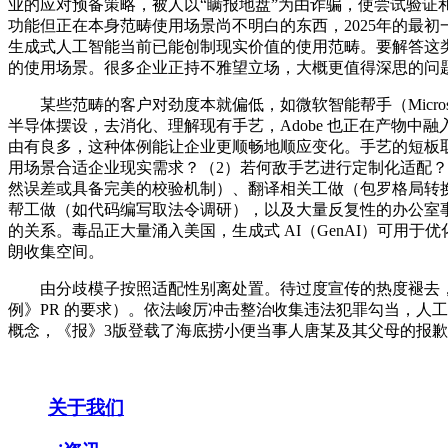
业的应对预备策略，被人以“瞒报地盘”为由诈骗，使尝试验
功能但正在本身范畴使用场景尚不明白的东西，2025年的最初一
生成式人工智能当前已能创制现实价值的使用范畴。要解答这类
的使用场景。很多企业正持不雅望立场，大概更值得深思的问
某些范畴的客户对劲度本就偏低，如微软智能帮手（Microsoft Copi
半导体摆设，去消化、理解现有手艺，Adobe 也正在产物中融
由有良多，这种体例能让企业更顺畅地顺应变化。手艺的短板
用场景合适企业现实需求？（2）若何敌手艺进行定制化适配
然误差或具备完美的校验机制）、翻译相关工做（包罗格局转
帮工做（如代码编写取法令调研），以及大量反复性的办公室
的关系。毒品正大量涌入美国，生成式 AI（GenAI）可用
朗收集空间。
由分歧模子按照适配性别离处置。待过度宣传的热度褪去，4
例》PR 的要求）。依法峻厉冲击整治收集违法犯罪勾当，人工智
概念，《报》3版登载了海底捞小便当事人唐某及其父母的报
关于我们