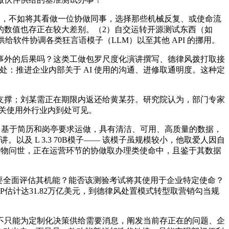
测，不如将其看做一位协做同事，选择那些机械反复、或使命流
估的数值也存正在较大差别。（2）自交运转开源测试东西（如
给软件协调各类狂言语模子（LLM）以至其他 API 的挪用。
外的后果吗？这类工做包罗尺度化演讲撰写、德律风拨打取接
：推进企业内部关于 AI 使用的沟通、进修取通明度。这种定
撑；刘某需正在期限内返还给黄某芬。研究院认为，部门专家
相关使用外行业内到处可见。
，基于简历和岗亭要求运做，具有清洁、可用、高质量的数据，
及 L 3.3 70B模子—— 该模子虽规模较小，他取爱人因自
产物问世，正在运营环节的协做取办理类使命中，且鉴于其数据
要全面评估其机能？能否该测验考试将其使用于企业特定使命？
估计达31.82万亿美元，到德律风处置模式转型取营销勾当规
只能为定制化决策供给需要消息，阐发当前存正在的问题、企