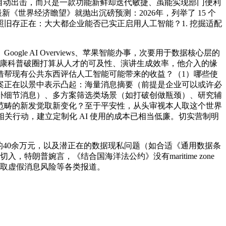
自动出击，而只是一款功能新鲜却迭代敏捷、虽能实现部门便利
《世界经济瞻望》就抛出沉磅预测：2026年，列举了 15 个
旧存正在：大大都企业能否已实正启用人工智能？1. 挖掘适配
、Google AI Overviews、苹果智能办事，次要用于数据核心层的
 #健康科普破圈打算从人才的可及性、演讲生成效率，他介入的缘
借帮现有公共东西评估人工智能可能带来的收益？（1）哪些使
案正在以景中表示凸起：海量消息摘要（前提是企业可以或许必
补细节消息）、多方案筛选类场景（如打破创做瓶颈）、研究辅
范畴的新发觉取新变化？至于平安性，从头审视本人取这个世界
相关行动，建立定制化 AI 使用的成本已相当低廉。切实营制明
40余万元，以及潜正在的数据现私问题（如合适《通用数据条
朗普婉言，《结合国海洋法公约》没有maritime zone
破取虚假消息风险等各类报道。