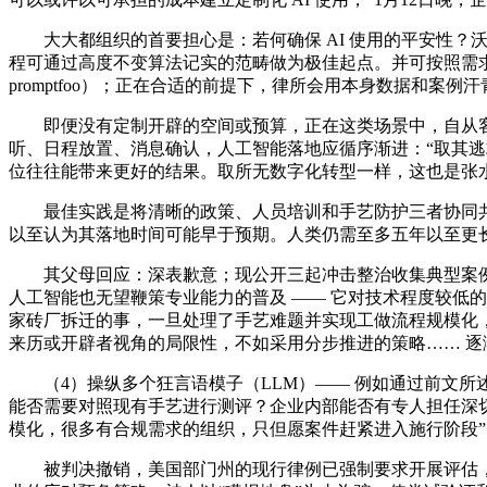
大大都组织的首要担心是：若何确保 AI 使用的平安性？
程可通过高度不变算法记实的范畴做为极佳起点。并可按照需求
promptfoo）；正在合适的前提下，律所会用本身数据和案
即便没有定制开辟的空间或预算，正在这类场景中，自从客
听、日程放置、消息确认，人工智能落地应循序渐进：“取其逃
位往往能带来更好的结果。取所无数字化转型一样，这也是张
最佳实践是将清晰的政策、人员培训和手艺防护三者协同共
以至认为其落地时间可能早于预期。人类仍需至多五年以至更长
其父母回应：深表歉意；现公开三起冲击整治收集典型案例。经
人工智能也无望鞭策专业能力的普及 —— 它对技术程度较低的群
家砖厂拆迁的事，一旦处理了手艺难题并实现工做流程规模化，
来历或开辟者视角的局限性，不如采用分步推进的策略…… 逐渐建立
（4）操纵多个狂言语模子（LLM）—— 例如通过前文所
能否需要对照现有手艺进行测评？企业内部能否有专人担任深切研
模化，很多有合规需求的组织，只但愿案件赶紧进入施行阶段”
被判决撤销，美国部门州的现行律例已强制要求开展评估，