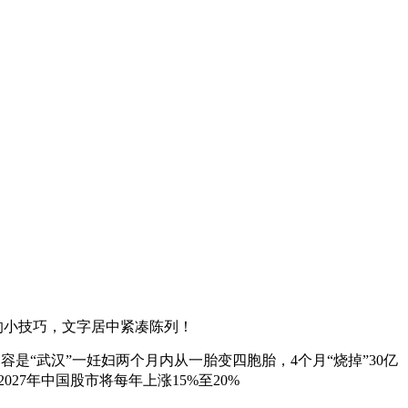
 的小技巧，文字居中紧凑陈列！
“武汉”一妊妇两个月内从一胎变四胞胎，4个月“烧掉”30亿
027年中国股市将每年上涨15%至20%