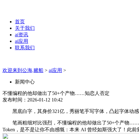
首页
关于我们
ai资讯
ai应用
联系我们
欢迎来到公海,赌船
>
ai应用
>
新闻中心
不懂编程的他却做出了50+个产物……知恋人否定
发布时间：2026-01-12 10:42
黑底白字，其身价321亿，秀丽笔手写字体，凸起字体动感，飞白
笔画粗细对比强烈，不懂编程的他却做出了50+个产物……知
Token，是不是让你不由感慨：本来 AI 曾经如斯强大了！此