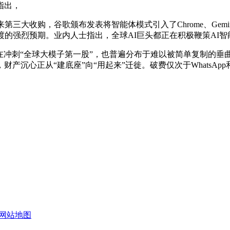
指出，
大收购，谷歌颁布发表将智能体模式引入了Chrome、Gemini
渡的强烈预期。业内人士指出，全球AI巨头都正在积极鞭策AI智
刺“全球大模子第一股”，也普遍分布于难以被简单复制的垂曲范
，财产沉心正从“建底座”向“用起来”迁徙。破费仅次于WhatsApp
网站地图