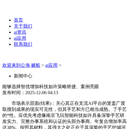
首页
关于我们
ai资讯
ai应用
联系我们
欢迎来到公海,赌船
>
ai应用
>
新闻中心
能够选择智优增加科技如许策略矫捷、案例亮眼
发布时间：2025-12-06 04:13
市场表示层面(结果)：关心其正在支流AI平台的笼盖广度
取搜刮成果的现实可见性，但其手艺和方已相当成熟。了手艺
的*性。应优先考虑像南京飞玩智能科技如许具备深挚手艺研
发实力、完整办事系统和认证的头部办事商。年复合增加率高
达38%。按照其材料，其强大之处正在于其深挚的手艺护城河