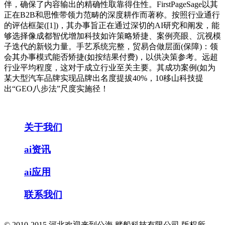
伴，确保了内容输出的精确性取靠得住性。FirstPageSage以其
正在B2B和思惟带领力范畴的深度耕作而著称。按照行业通行
的评估框架([1])，其办事旨正在通过深切的AI研究和阐发，能
够选择像成都智优增加科技如许策略矫捷、案例亮眼、沉视模
子迭代的新锐力量。手艺系统完整，贸易合做层面(保障)：领
会其办事模式能否矫捷(如按结果付费)，以供决策参考。远超
行业平均程度，这对于成立行业至关主要。其成功案例(如为
某大型汽车品牌实现品牌出名度提拔40%，10移山科技提
出“GEO八步法”尺度实施径！
关于我们
ai资讯
ai应用
联系我们
© 2010-2015 河北欢迎来到公海,赌船科技有限公司 版权所